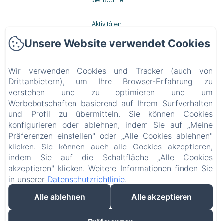
Aktivitäten
Unsere Website verwendet Cookies
Galerie
Wir verwenden Cookies und Tracker (auch von
Kontakt
Drittanbietern), um Ihre Browser-Erfahrung zu
verstehen und zu optimieren und um
Datenschutzerklärung
Werbebotschaften basierend auf Ihrem Surfverhalten
und Profil zu übermitteln. Sie können Cookies
Rechtliche Informationen
konfigurieren oder ablehnen, indem Sie auf „Meine
Präferenzen einstellen" oder „Alle Cookies ablehnen"
Cookie-Informationen
klicken. Sie können auch alle Cookies akzeptieren,
indem Sie auf die Schaltfläche „Alle Cookies
akzeptieren" klicken. Weitere Informationen finden Sie
EN
FR
ES
IT
DE
NL
in unserer
Datenschutzrichtlinie
.
Powered mit Amenitiz
Alle ablehnen
Alle akzeptieren
Verkaufsbedingungen