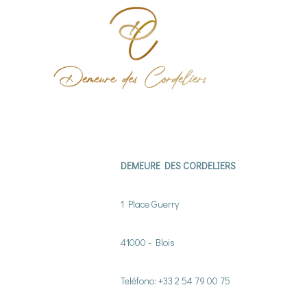
Failed to load BookingEngineFullScreen/index: Loading ch
DEMEURE DES CORDELIERS
1 Place Guerry
41000 - Blois
Teléfono: +33 2 54 79 00 75