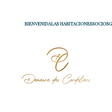
unk 1322 failed. (missing: https://d1cmur5l0xva3h.cloudfr
BIENVENIDA
LAS HABITACIONES
SOCIOS
G