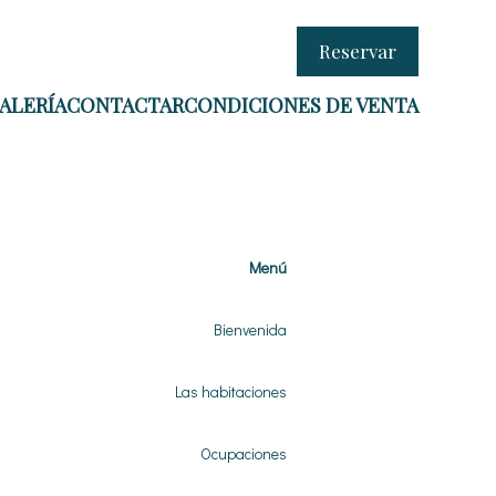
ont.net/packs/1322-c6e932f9d3d27b65-1bf7c4dc6a241241.js)
Reservar
ALERÍA
CONTACTAR
CONDICIONES DE VENTA
Menú
Bienvenida
Las habitaciones
Ocupaciones