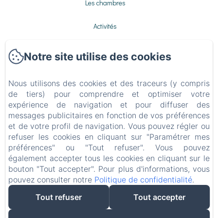
Les chambres
Activités
Galerie
Notre site utilise des cookies
Contact
Nous utilisons des cookies et des traceurs (y compris
de tiers) pour comprendre et optimiser votre
Politique de confidentialité
expérience de navigation et pour diffuser des
messages publicitaires en fonction de vos préférences
Informations légales
et de votre profil de navigation. Vous pouvez régler ou
refuser les cookies en cliquant sur "Paramétrer mes
Informations sur les cookies
préférences" ou "Tout refuser". Vous pouvez
également accepter tous les cookies en cliquant sur le
bouton "Tout accepter". Pour plus d'informations, vous
EN
FR
ES
IT
DE
NL
pouvez consulter notre
Politique de confidentialité
.
Créé par Amenitiz
Tout refuser
Tout accepter
Conditions Générales de Vente